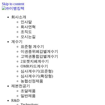
Skip to content
회사소개
인사말
회사연혁
조직도
오시는길
계수기
표준형 계수기
이권종위폐감별계수기
고액권통합감별계수기
2포켓지폐계수기
OMR카드계수기
심사계수기(표준형)
심사계수기(확장형)
농협선정제품
제본천공기
조달제품
일반제품
R&D
Technology