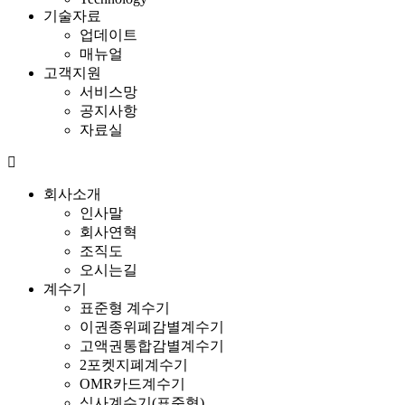
기술자료
업데이트
매뉴얼
고객지원
서비스망
공지사항
자료실
회사소개
인사말
회사연혁
조직도
오시는길
계수기
표준형 계수기
이권종위폐감별계수기
고액권통합감별계수기
2포켓지폐계수기
OMR카드계수기
심사계수기(표준형)