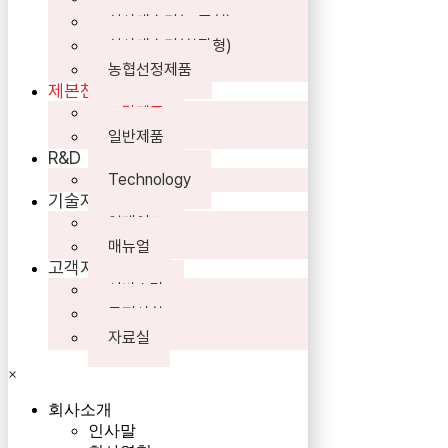
심사계수기(표준형)
심사계수기(확장형)
농협선정제품
제본천공기
조달제품
일반제품
R&D
Technology
기술자료
업데이트
매뉴얼
고객지원
서비스망
공지사항
자료실
×
회사소개
인사말