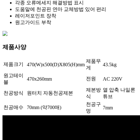
각종 오류메세지 해결방법 표시
도움말에 천공핀 연마 교체방법 있어 편리
레이저포인트 장착
원고가이드 부착
제품사양
제품무
제품크기
470(W)x500(D)X805(H)mm
43.5kg
게
원고테이
전원
470x260mm
AC 220V
블
제본방
열 압축 나일론
천공방식
원터치 자동천공제본
식
튜브
천공구
천공매수
70mm (약700매)
7mm
멍