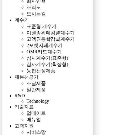
회사연혁
조직도
오시는길
계수기
표준형 계수기
이권종위폐감별계수기
고액권통합감별계수기
2포켓지폐계수기
OMR카드계수기
심사계수기(표준형)
심사계수기(확장형)
농협선정제품
제본천공기
조달제품
일반제품
R&D
Technology
기술자료
업데이트
매뉴얼
고객지원
서비스망