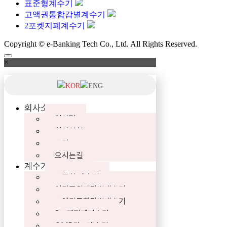
표준형계수기
고액권통합감별계수기
2포켓지폐계수기
Copyright © e-Banking Tech Co., Ltd. All Rights Reserved.
×
KOR
ENG
회사소개
인사말
회사연혁
조직도
오시는길
계수기
표준형 계수기
이권종위폐감별계수기
고액권통합감별계수기
2포켓지폐계수기
OMR카드계수기