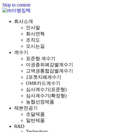
Skip to content
회사소개
인사말
회사연혁
조직도
오시는길
계수기
표준형 계수기
이권종위폐감별계수기
고액권통합감별계수기
2포켓지폐계수기
OMR카드계수기
심사계수기(표준형)
심사계수기(확장형)
농협선정제품
제본천공기
조달제품
일반제품
R&D
Technology