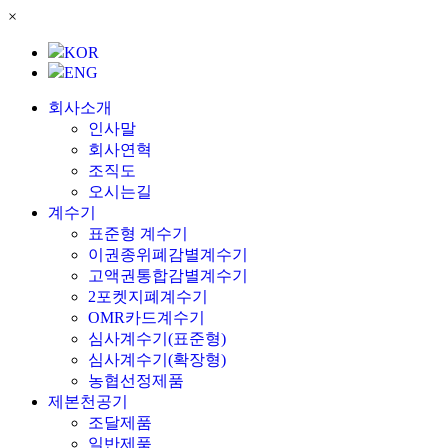
×
KOR
ENG
회사소개
인사말
회사연혁
조직도
오시는길
계수기
표준형 계수기
이권종위폐감별계수기
고액권통합감별계수기
2포켓지폐계수기
OMR카드계수기
심사계수기(표준형)
심사계수기(확장형)
농협선정제품
제본천공기
조달제품
일반제품